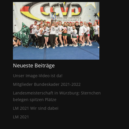
Neueste Beiträge
Unser Image-Video ist da!
Mitglieder Bundeskader 2021-2022
Landesmeisterschaft in Würzburg: Sternchen
belegen spitzen Plätze
LM 2021 Wir sind dabei
LM 2021