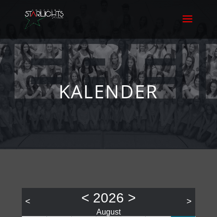
KALENDER
<
2026
>
<
>
August