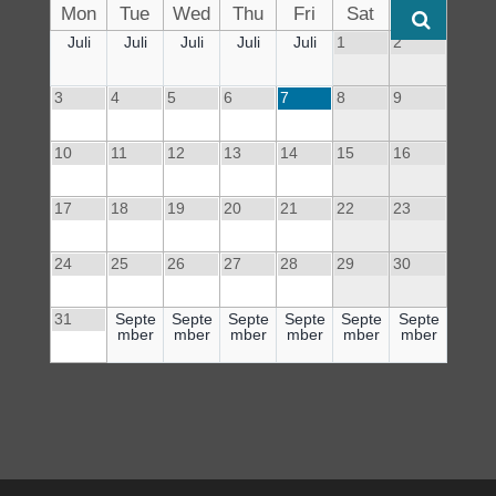
Mon
Tue
Wed
Thu
Fri
Sat
Sun
Juli
Juli
Juli
Juli
Juli
1
2
3
4
5
6
7
8
9
10
11
12
13
14
15
16
17
18
19
20
21
22
23
24
25
26
27
28
29
30
31
Septe
Septe
Septe
Septe
Septe
Septe
mber
mber
mber
mber
mber
mber